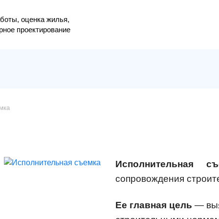
боты, оценка жилья,
рное проектирование
мка
Исполнительная съ
сопровождения строит
Ее главная цель
— выя