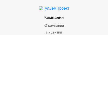
Компания
О компании
Лицензии
Клиенты
Отзывы
Реквизиты
Услуги
Геодезические работы
Кадастровые работы
Юридические услуги
Оценка объектов недвижимости
Архитектурное проектирование
Экспертиза